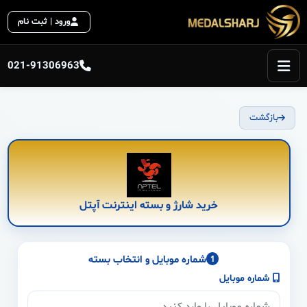
ورود | ثبت نام
021-91306963
بازگشت
خرید شارژ و بسته اینترنت آپتل
شماره موبایل و انتخاب بسته
1
شماره موبایل