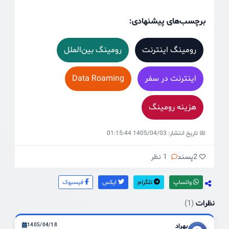
برچسب‌های پیشنهادی:
رومینگ اینترنت
رومینگ بین‌الملل
اینترنت در سفر
Data Roaming
هزینه رومینگ
📅 تاریخ انتشار: 1405/04/03 01:15:44
2
پسند
1 نظر
واتساپ
تلگرام
ایکس
فیسبوک
نظرات
(1)
بهراد
1405/04/18