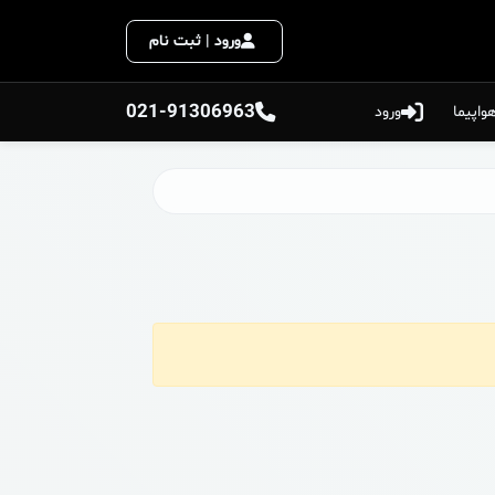
ورود | ثبت نام
021-91306963
واپیما
ورود