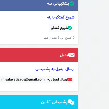
پشتیبانی بله
شروع گفتگو با بله
شروع گفتگو
10صبح الی 5 بعد از ظهر
ایمیل
ارسال ایمیل به پشتیبانی
ارسال ایمیل به : m.salavatizads@gmail.com
پشتیبانی آنلاین