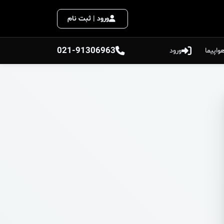
ورود | ثبت نام
021-91306963
واپیما
ورود