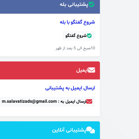
پشتیبانی بله
شروع گفتگو با بله
شروع گفتگو
10صبح الی 5 بعد از ظهر
ایمیل
ارسال ایمیل به پشتیبانی
ارسال ایمیل به : m.salavatizads@gmail.com
پشتیبانی آنلاین