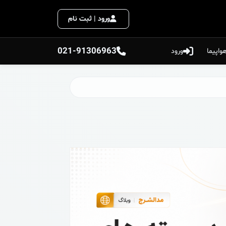
ورود | ثبت نام
021-91306963
واپیما
ورود