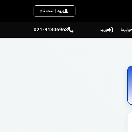
ورود | ثبت نام
021-91306963
واپیما
ورود